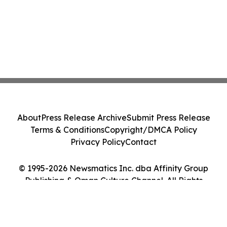
About
Press Release Archive
Submit Press Release
Terms & Conditions
Copyright/DMCA Policy
Privacy Policy
Contact
© 1995-2026 Newsmatics Inc. dba Affinity Group
Publishing & Oman Culture Channel. All Rights
Reserved.
Cookie Settings / Your Privacy Choices