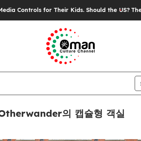
or Their Kids. Should the US?
The Pentagon Is Po
therwander의 캡슐형 객실