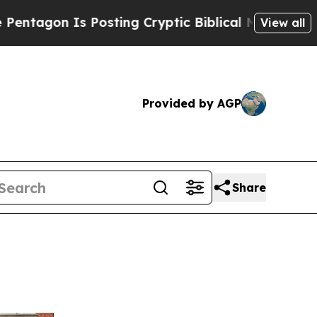
sting Cryptic Biblical Messages on Social Media
View all
Provided by AGP
Share