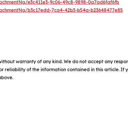
achmentNg/e3c411e3-9c06-49c8-9898-0a7ad6faf6fb
tachmentNg/b3c17edd-7ca4-42b3-b54a-b23648477e85
without warranty of any kind. We do not accept any responsib
r reliability of the information contained in this article. I
 above.