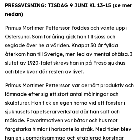
PRESSVISNING: TISDAG 9 JUNI KL 13-15 (se mer
nedan)
Primus Mortimer Pettersson föddes och växte upp i
Östersund. Som tonåring gick han till sjöss och
seglade över hela världen. Knappt 30 år fyllda
återkom han till Sverige, men led av mental ohälsa. I
slutet av 1920-talet skrevs han in på Frösö sjukhus
och blev kvar där resten av livet.
Primus Mortimer Pettersson var oerhört produktiv och
lämnade efter sig ett stort antal målningar och
skulpturer. Han fick en egen hörna vid ett fönster i
sjukhusets tapetserarverkstad där han satt och
målade. Favoritmotiven var båtar och hus mot
färgstarka himlar i horisontella stråk. Med tiden blev
han en uppmärksammad och etablerad konstnär