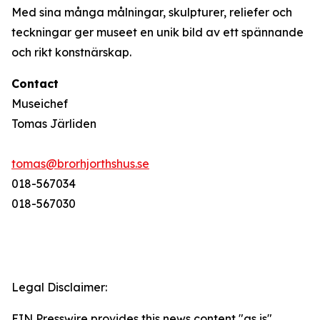
Med sina många målningar, skulpturer, reliefer och
teckningar ger museet en unik bild av ett spännande
och rikt konstnärskap.
Contact
Museichef
Tomas Järliden
tomas@brorhjorthshus.se
018-567034
018-567030
Legal Disclaimer:
EIN Presswire provides this news content "as is"