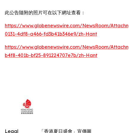
此公告隨附的照片可在以下網址查看：
https://www.globenewswire.com/NewsRoom/Attachm
0131-4df8-a466-fd3b41b346e9/zh-Hant
https://www.globenewswire.com/NewsRoom/Attachm
b4f8-401b-bf25-891224707e7b/zh-Hant
Legal
「香港夏日盛會」宣傳圖