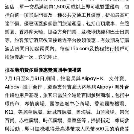
酒店，單一交易滿港幣1,500元或以上即可獲雙重優惠，包
括自選一項景點門票及一種公共交通工具優惠，折扣最高可
達半價。優惠涵蓋多個熱門旅遊產品，包括山頂纜車、主題
樂園、香港摩天輪、挪亞方舟門票，及機場快綫和巴士日票
等。旅客預訂酒店後直接透過平台換領優惠，有效期為訂購
酒店房間日期起兩周內。每個Trip.com及携程旅行帳戶可
換領優惠一次，送完即止。
推在港消費多重優惠獎賞贈半價禮遇
7月1日至8月31日期間，旅發局與AlipayHK、支付寶、
Alipay+攜手合作，透過支付寶龐大內地與Alipay+海外合
作錢包用戶基礎，旅客只需於全港近百間參與商場，包括中
環街市、希慎廣場、國際金融中心商場、香港國際機場、
K11、美麗華廣場、新城市廣場、奧海城、山頂廣場、崇光
百貨、赤柱廣場、時代廣場、皇室堡等，掃描指定二維碼參
與活動，即可隨機獲得最高港幣或人民幣500元的消費獎