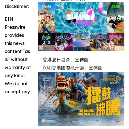
Disclaimer:
EIN
Presswire
provides
this news
content "as
is" without
「香港夏日盛會」宣傳圖
warranty of
「永明香港國際龍舟節」宣傳圖
any kind.
We do not
accept any