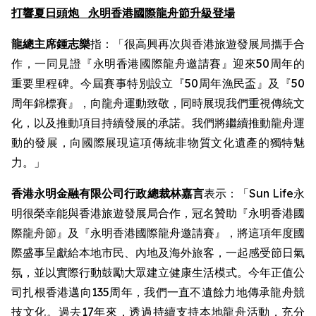
打響夏日頭炮
永明香港國際龍舟節升級登場
龍總主席鍾志樂
指：「很高興再次與香港旅遊發展局攜手合
作，一同見證『永明香港國際龍舟邀請賽』迎來50周年的
重要里程碑。今屆賽事特別設立『50周年漁民盃』及『50
周年錦標賽』，向龍舟運動致敬，同時展現我們重視傳統文
化，以及推動項目持續發展的承諾。我們將繼續推動龍舟運
動的發展，向國際展現這項傳統非物質文化遺產的獨特魅
力。」
香港永明金融有限公司行政總裁林嘉言
表示：「Sun Life永
明很榮幸能與香港旅遊發展局合作，冠名贊助『永明香港國
際龍舟節』及『永明香港國際龍舟邀請賽』，將這項年度國
際盛事呈獻給本地市民、內地及海外旅客，一起感受節日氣
氛，並以實際行動鼓勵大眾建立健康生活模式。今年正值公
司扎根香港邁向135周年，我們一直不遺餘力地傳承龍舟競
技文化。過去17年來，透過持續支持本地龍舟活動，充分