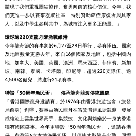
體現了我們重視團結協作、奮勇向前的核心價值。今年，我
們更進一步以賽事凝聚社區，特別贊助癌症康復者與其家
人，以及中學生參與其中，為城市注入更多正能量。」
環球逾220支龍舟隊激戰維港
今年龍舟節的賽事將於6月27至28日舉行，參賽隊伍、國家
及地區數量更勝去年。來自16個國家及地區，包括中國內
地、加拿大、美國、英國、澳洲、馬來西亞、菲律賓、新加
坡、南韓、泰國、卡塔爾、印尼等，超過220支隊伍、逾
4,500名健兒，將進行21項賽事。
特設
「50周年漁民盃」
傳承龍舟競渡傳統風貌
「香港國際龍舟邀請賽」於1976年由香港旅遊協會（旅發
局前身）創辦，賽事由漁民龍舟在筲箕灣避風塘競渡，發展
成維港上雲集世界高手，集競技、文化與娛樂於一身的香港
獨有國際盛事。今年更特設「50周年漁民盃」，邀請香港
仔、柴灣等6支本地漁民組隊，以傳統木製龍舟出戰。同場