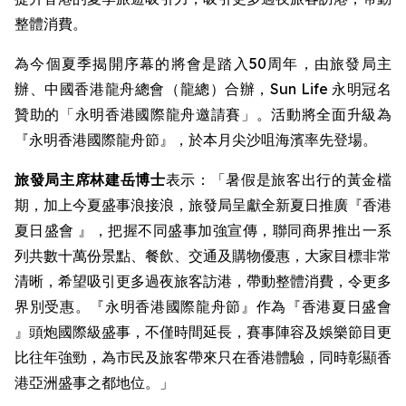
整體消費。
為今個夏季揭開序幕的將會是踏入50周年，由旅發局主
辦、中國香港龍舟總會（龍總）合辦，Sun Life 永明冠名
贊助的「永明香港國際龍舟邀請賽」。活動將全面升級為
『永明香港國際龍舟節』，於本月尖沙咀海濱率先登場。
旅發局主席林建岳博士
表示：「暑假是旅客出行的黃金檔
期，加上今夏盛事浪接浪，旅發局呈獻全新夏日推廣『香港
夏日盛會 』，把握不同盛事加強宣傳，聯同商界推出一系
列共數十萬份景點、餐飲、交通及購物優惠，大家目標非常
清晰，希望吸引更多過夜旅客訪港，帶動整體消費，令更多
界別受惠。『永明香港國際龍舟節』作為『香港夏日盛會
』頭炮國際級盛事，不僅時間延長，賽事陣容及娛樂節目更
比往年強勁，為市民及旅客帶來只在香港體驗，同時彰顯香
港亞洲盛事之都地位。」