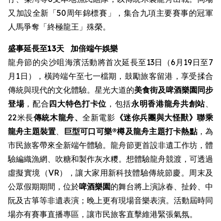
又加設全新「50周年錦標賽」，集合九項主要賽事的冠軍
人馬爭奪「終極龍王」殊榮。
盛事延長至13天
加倍端午娛樂
龍舟節的尖沙咀海濱活動將首次延長至13日（6月19日至7
月1日），橫跨端午至七一檔期，鼓勵旅客留港，享受揉合
傳統與現代的文化體驗。星光大道的
美食街
及啤酒樂園同步
登場
，配合
四大特色打卡位
，包括
永明香港龍舟共創站
、
22米長
傳統木龍舟、
全新電影
《迷你兵團與大怪獸》聯乘
龍舟主題裝置
、
巨型可口可樂®樽及龍舟主題打卡熱點
，為
市民旅客帶來全新端午體驗。龍舟節更首設非遺工作坊，體
驗編織漁網、吹糖和製作灰水糭。想體驗龍舟競渡，可透過
虛擬實境（VR），讓大家用新科技體驗傳統節慶。周末及
公眾假期期間，位於
啤酒樂園
的舞台將上演詠春、扯鈴、中
阮及古箏等非遺表演；晚上更有現場音樂表演。活動屆時同
場亦有賽事直播專區，讓市民旅客直擊維港緊張氣氛。